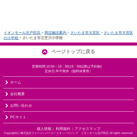
イオンモール北戸田店
>
周辺施設案内
>
さいたま市大宮区
>
さいたま市大宮区
の小学校
>
さいたま市立芝川小学校
ページトップに戻る
営業時間:10:00～19：00(19：00以降は予約制)
定休日:年中無休（臨時休業有）
ホーム
会社概要
お問い合わせ
PCサイト
個人情報
利用規約
アクセスマップ
｜
｜
Copyright(c) 株式会社フォーメンバーズ／イオンハウジング イオンモール北戸田店 All rights reserved.