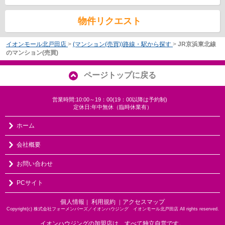
物件リクエスト
イオンモール北戸田店
>
(マンション(売買))路線・駅から探す
>
JR京浜東北線
のマンション(売買)
ページトップに戻る
営業時間:10:00～19：00(19：00以降は予約制)
定休日:年中無休（臨時休業有）
ホーム
会社概要
お問い合わせ
PCサイト
個人情報
利用規約
アクセスマップ
｜
｜
Copyright(c) 株式会社フォーメンバーズ／イオンハウジング イオンモール北戸田店 All rights reserved.
イオンハウジングの加盟店は、すべて独立自営です。