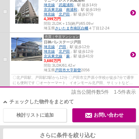
サニークレスト武蔵浦和
埼京線
「
武蔵浦和
」駅 徒歩14分
京浜東北線
「
南浦和
」駅 徒歩19分
埼京線
「
北戸田
」駅 徒歩27分
4,399万円
間取:
2LDK＋1S(納戸)/65.09㎡
埼玉県
さいたま市南区
白幡
４丁目12-24
売買｜中古マンション
日神パレステージ戸田
埼京線
「
戸田
」駅 徒歩12分
埼京線
「
北戸田
」駅 徒歩12分
京浜東北線
「
蕨
」駅 徒歩41分
3,680万円
間取:
3LDK/61.42㎡
埼玉県
戸田市
大字新曽
2056
〇北戸田駅、戸田駅2駅から12分 〇戸田市立芦原小学校が徒歩7分で通学
にも便利です 〇オーケーマート、イオンモール北戸田、サミットなどの
スーパーも近くにあり、生活環境が整ってい...
該当公開件数
5
件
1-5
件表示
チェックした物件をまとめて
検討リストに追加
お問い合わせ
さらに条件を絞り込む