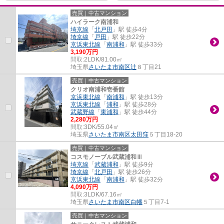
売買｜中古マンション
ハイラーク南浦和
埼京線
「
北戸田
」駅 徒歩4分
埼京線
「
戸田
」駅 徒歩22分
京浜東北線
「
南浦和
」駅 徒歩33分
3,190万円
間取:
2LDK/81.00㎡
埼玉県
さいたま市南区
辻
８丁目21
売買｜中古マンション
クリオ南浦和壱番館
京浜東北線
「
南浦和
」駅 徒歩13分
京浜東北線
「
浦和
」駅 徒歩28分
武蔵野線
「
東浦和
」駅 徒歩44分
2,280万円
間取:
3DK/55.04㎡
埼玉県
さいたま市南区
太田窪
５丁目18-20
売買｜中古マンション
コスモノーブル武蔵浦和Ⅲ
埼京線
「
武蔵浦和
」駅 徒歩9分
埼京線
「
北戸田
」駅 徒歩26分
京浜東北線
「
南浦和
」駅 徒歩32分
4,090万円
間取:
3LDK/67.16㎡
埼玉県
さいたま市南区
白幡
５丁目7-1
売買｜中古マンション