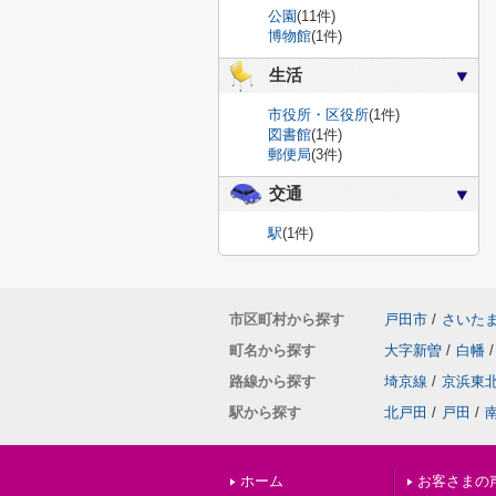
公園
(11件)
博物館
(1件)
生活
市役所・区役所
(1件)
図書館
(1件)
郵便局
(3件)
交通
駅
(1件)
市区町村から探す
戸田市
/
さいた
町名から探す
大字新曽
/
白幡
/
路線から探す
埼京線
/
京浜東
駅から探す
北戸田
/
戸田
/
ホーム
お客さまの