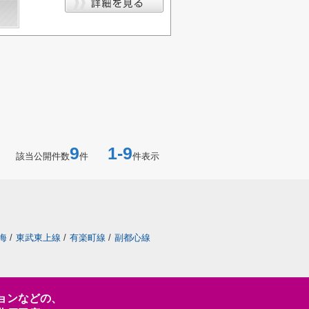
9
1-9
該当公開件数
件
件表示
海
/
東武東上線
/
有楽町線
/
副都心線
ョンなどの、