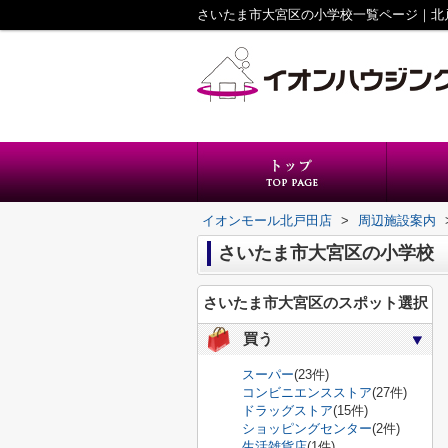
さいたま市大宮区の小学校一覧ページ｜北
イオンモール北戸田店
>
周辺施設案内
さいたま市大宮区の小学校
さいたま市大宮区のスポット選択
買う
スーパー
(23件)
コンビニエンスストア
(27件)
ドラッグストア
(15件)
ショッピングセンター
(2件)
生活雑貨店
(1件)