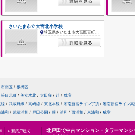
さいたま市立大宮北小学校
埼玉県さいたま市大宮区宮町３丁目
ま市南区
/
板橋区
笹目北町
/
美女木北
/
太田窪
/
辻
/
成増
北線
/
武蔵野線
/
高崎線
/
東北本線
/
湘南新宿ライン宇須
/
湘南新宿ライン高
南浦和
/
武蔵浦和
/
戸田公園
/
蕨
/
浦和
/
西浦和
/
東浦和
/
成増
北戸田で中古マンション・タワーマンシ
声
新築戸建て