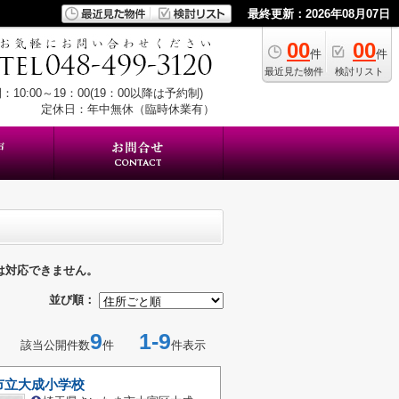
最終更新：2026年08月07日
00
00
件
件
最近見た物件
検討リスト
：10:00～19：00(19：00以降は予約制)
定休日：年中無休（臨時休業有）
は対応できません。
並び順：
9
1-9
該当公開件数
件
件表示
市立大成小学校