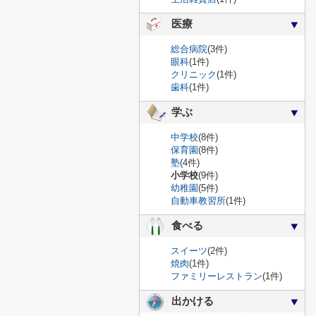
医療
総合病院
(3件)
眼科
(1件)
クリニック
(1件)
歯科
(1件)
学ぶ
中学校
(8件)
保育園
(8件)
塾
(4件)
小学校
(9件)
幼稚園
(5件)
自動車教習所
(1件)
食べる
スイーツ
(2件)
焼肉
(1件)
ファミリーレストラン
(1件)
出かける