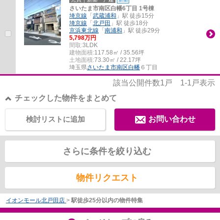
さいたま市南区白幡6丁目 1号棟
埼京線
「
武蔵浦和
」駅 徒歩15分
埼京線
「
北戸田
」駅 徒歩18分
京浜東北線
「
南浦和
」駅 徒歩29分
5,798万円
間取:
3LDK
建物面積:
117.58㎡ / 35.56坪
土地面積:
73.30㎡ / 22.17坪
埼玉県
さいたま市南区
白幡
６丁目
該当公開件数
1
戸
1-1
戸表示
チェックした物件をまとめて
検討リストに追加
お問い合わせ
さらに条件を絞り込む
物件リクエスト
イオンモール北戸田店
>
駅徒歩25分以内の物件特集