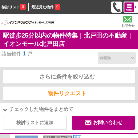
0
0
検討リスト
最近見た物件
お問合せ
駅徒歩25分以内の物件特集｜北戸田の不動産｜
イオンモール北戸田店
1
該当物件
戸
さらに条件を絞り込む
物件リクエスト
チェックした物件をまとめて
検討リストに追加
お問い合わせ
売買｜新築一戸建
新築