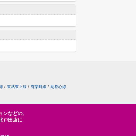
海
/
東武東上線
/
有楽町線
/
副都心線
ョンなどの、
北戸田店に