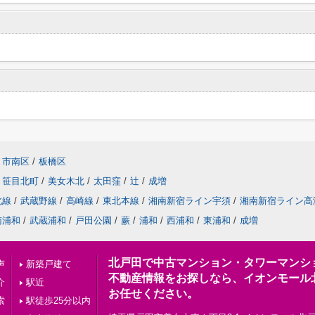
ま市南区
/
板橋区
笹目北町
/
美女木北
/
太田窪
/
辻
/
成増
北線
/
武蔵野線
/
高崎線
/
東北本線
/
湘南新宿ライン宇須
/
湘南新宿ライン高
南浦和
/
武蔵浦和
/
戸田公園
/
蕨
/
浦和
/
西浦和
/
東浦和
/
成増
北戸田で中古マンション・タワーマンシ
声
新築戸建て
不動産情報をお探しなら、イオンモール
介
駅近
お任せください。
索
駅徒歩25分以内