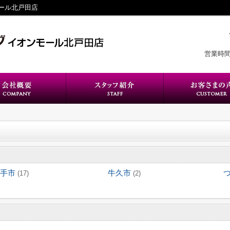
ール北戸田店
営業時間
手市
牛久市
(17)
(2)