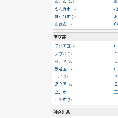
市川市
船
(109)
習志野市
柏
(6)
鎌ケ谷市
君
(4)
山武市
印
(4)
東京都
千代田区
中
(20)
文京区
台
(1)
品川区
目
(88)
渋谷区
中
(17)
北区
荒
(3)
足立区
葛
(62)
立川市
三
(13)
小平市
(5)
神奈川県