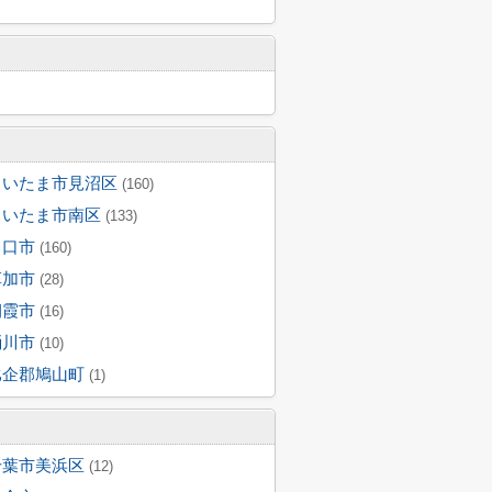
さいたま市見沼区
(160)
さいたま市南区
(133)
川口市
(160)
草加市
(28)
朝霞市
(16)
桶川市
(10)
比企郡鳩山町
(1)
千葉市美浜区
(12)