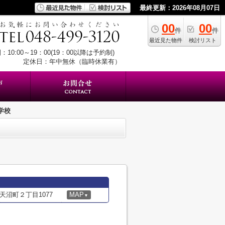
最終更新：2026年08月07日
00
00
件
件
最近見た物件
検討リスト
：10:00～19：00(19：00以降は予約制)
定休日：年中無休（臨時休業有）
学校
沼町２丁目1077
MAP
▼