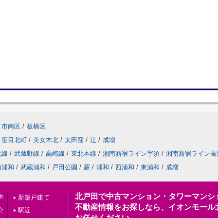
ま市南区
/
板橋区
笹目北町
/
美女木北
/
太田窪
/
辻
/
成増
北線
/
武蔵野線
/
高崎線
/
東北本線
/
湘南新宿ライン宇須
/
湘南新宿ライン高
南浦和
/
武蔵浦和
/
戸田公園
/
蕨
/
浦和
/
西浦和
/
東浦和
/
成増
北戸田で中古マンション・タワーマンシ
声
新築戸建て
不動産情報をお探しなら、イオンモール
介
駅近
お任せください。