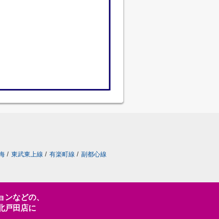
海
/
東武東上線
/
有楽町線
/
副都心線
ョンなどの、
北戸田店に