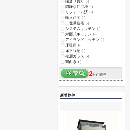
陽当り良好
(-)
閑静な住宅地
(-)
リフォーム済
(-)
輸入住宅
(-)
二世帯住宅
(-)
システムキッチン
(-)
対面式キッチン
(-)
アイランドキッチン
(-)
床暖房
(-)
床下収納
(-)
複層ガラス
(-)
南向き
(-)
2
件が該当
新着物件