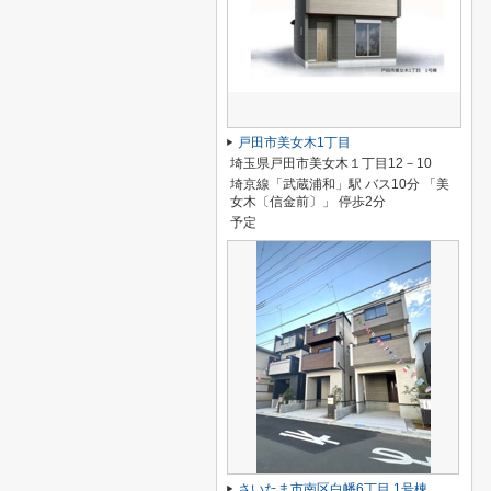
戸田市美女木1丁目
埼玉県戸田市美女木１丁目12－10
埼京線「武蔵浦和」駅 バス10分 「美
女木〔信金前〕」 停歩2分
予定
さいたま市南区白幡6丁目 1号棟