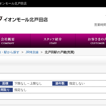
オンモール北戸田店
営業時間
路線・駅から探す
>
JR埼京線
>
北戸田駅の戸建(売買)
面積
下限なし～上限なし
築年数
指定しない
間取り
指定なし