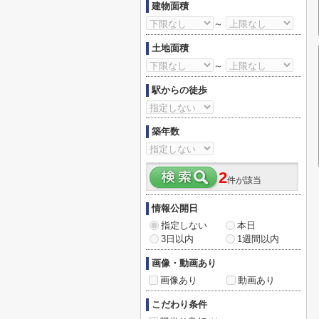
建物面積
～
土地面積
～
駅からの徒歩
築年数
2
件が該当
情報公開日
指定しない
本日
3日以内
1週間以内
画像・動画あり
画像あり
動画あり
こだわり条件