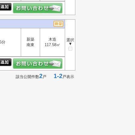
新築
木造
選択
5分
▼
南東
117.58㎡
2
1-2
該当公開件数
戸
戸表示