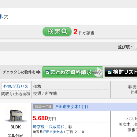
和
(2)
2
件が該当
並び順：
外観
/
間取り図
価格
駅徒
停
交通 / 所在地
間取り/土地面積
戸田市美女木1丁目
新築一戸建
5,680
万円
バス1
美女木〔
埼京線
「
武蔵浦和
」駅
3LDK
停歩
埼玉県
戸田市
美女木
１丁目12－10
110.46㎡