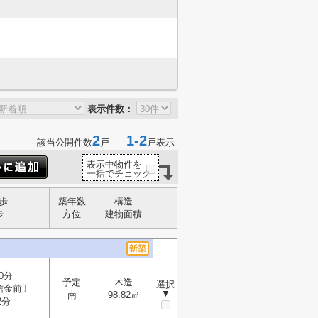
表示件数：
2
1-2
該当公開件数
戸
戸表示
表示中物件を
一括でチェック
歩
築年数
構造
歩
方位
建物面積
0分
予定
木造
選択
信金前〕
▼
南
98.82㎡
2分