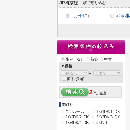
JR埼京線
駅で絞り込む
北戸田
武蔵浦
(2)
指定しない
新築
中古
▼価格
～
値下げ物件
2
件が該当
間取り
ワンルーム
1K/1DK/1LDK
2K/2DK/2LDK
3K/3DK/3LDK
4K/4DK/4LDK
5K以上