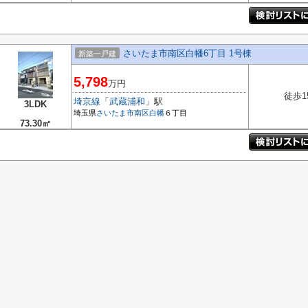
さいたま市南区白幡6丁目 1号棟
新築一戸建
5,798
万円
徒歩1
埼京線
「
武蔵浦和
」駅
3LDK
埼玉県
さいたま市南区
白幡
６丁目
73.30㎡