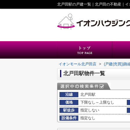
北戸田駅の戸建一覧｜北戸田の不動産｜イ
イオンモール北戸田店
>
(戸建(売買))
北戸田駅物件一覧
沿線
北戸田駅
価格
下限なし～上限なし
駅徒歩
指定しない
設備条件
指定なし