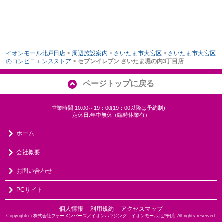
イオンモール北戸田店
>
周辺施設案内
>
さいたま市大宮区
>
さいたま市大宮区
のコンビニエンスストア
>
セブンイレブン さいたま堀の内3丁目店
ページトップに戻る
営業時間:10:00～19：00(19：00以降は予約制)
定休日:年中無休（臨時休業有）
ホーム
会社概要
お問い合わせ
PCサイト
個人情報
利用規約
アクセスマップ
｜
｜
Copyright(c) 株式会社フォーメンバーズ／イオンハウジング イオンモール北戸田店 All rights reserved.