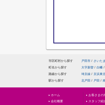
市区町村から探す
戸田市
/
さいた
町名から探す
大字新曽
/
白幡
/
路線から探す
埼京線
/
京浜東
駅から探す
北戸田
/
戸田
/
ホーム
お客さまの
会社概要
スタッフ紹