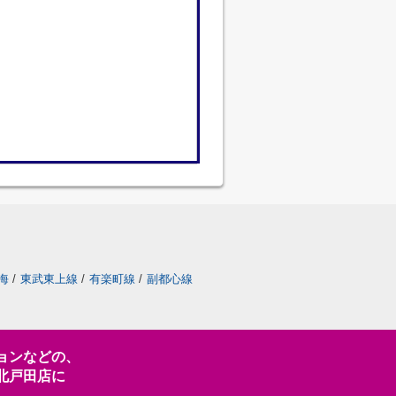
海
/
東武東上線
/
有楽町線
/
副都心線
ョンなどの、
北戸田店に