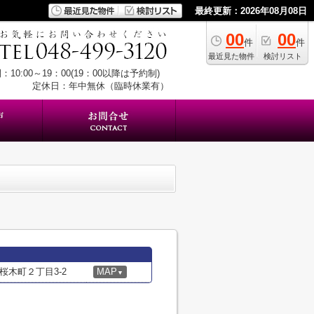
最終更新：2026年08月08日
00
00
件
件
最近見た物件
検討リスト
：10:00～19：00(19：00以降は予約制)
定休日：年中無休（臨時休業有）
木町２丁目3-2
MAP
▼