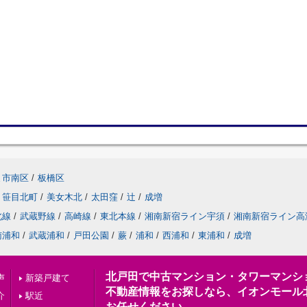
ま市南区
/
板橋区
笹目北町
/
美女木北
/
太田窪
/
辻
/
成増
北線
/
武蔵野線
/
高崎線
/
東北本線
/
湘南新宿ライン宇須
/
湘南新宿ライン高
南浦和
/
武蔵浦和
/
戸田公園
/
蕨
/
浦和
/
西浦和
/
東浦和
/
成増
北戸田で中古マンション・タワーマンシ
声
新築戸建て
不動産情報をお探しなら、イオンモール
介
駅近
お任せください。