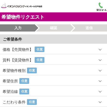
電話する
希望物件リクエスト
入力
確認
送信
ご希望条件
価格【売買物件】
任意
賃料【賃貸物件】
任意
希望物件種別
任意
希望住所
任意
希望沿線
任意
こだわり条件
任意